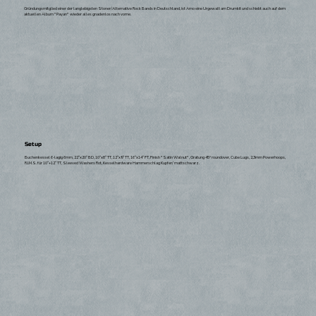
Gründungsmitglied einer der langlebigsten Stoner/Alternative Rock Bands in Deutschland, ist Arno eine Urgewalt am Drumkit und schiebt auch auf dem
aktuellen Album "Payan" wieder alles gnadenlos nach vorne.
Setup
Buchenkessel 6-lagig 6mm, 22“x20“ BD, 10“x8“ TT, 12“x9“ TT, 16“x14“ FT, Finish "Satin Walnut", Gratung 45° roundover, Cube Lugs, 2,3mm Powerhoops,
R.I.M.S. für 10“+12“ TT, Sleeved Washers Rot, Kesselhardware Hammerschlag Kupfer/ mattschwarz.