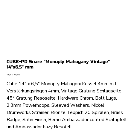
CUBE-PD Snare "Monoply Mahogany Vintage"
14"x6.5" mm
Ursprünglicher
Angebotspreis
975,00 €
780,00 €
Preis
Cube 14" x 6,5" Monoply Mahagoni Kessel 4mm mit
Verstärkungsringen 4mm, Vintage Gratung Schlagseite,
45° Gratung Resoseite, Hardware Chrom, Bolt Lugs,
2,3mm Powerhoops, Sleeved Washers, Nickel
Drumworks Strainer, Bronze Teppich 20 Spiralen, Brass
Badge, Satin Finish, Remo Ambassador coated Schlagfell
und Ambassador hazy Resofell