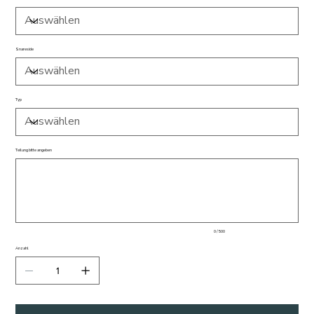
Snareside
Typ
Teilung bitte angeben
Bis
zu
500
Zeichen.
0 / 500
Anzahl