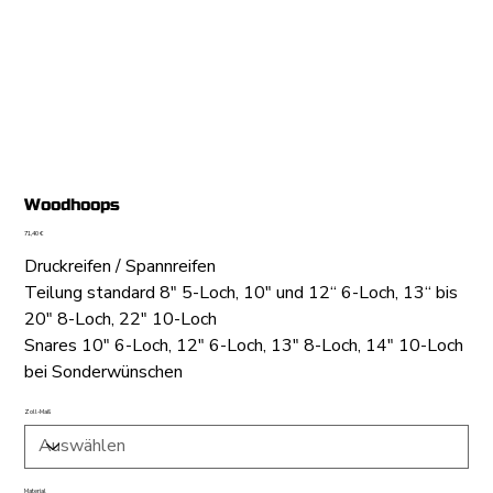
Woodhoops
Preis
71,40 €
Druckreifen / Spannreifen
Teilung standard 8" 5-Loch, 10" und 12“ 6-Loch, 13“ bis
20" 8-Loch, 22" 10-Loch
Snares 10" 6-Loch, 12" 6-Loch, 13" 8-Loch, 14" 10-Loch
bei Sonderwünschen
Zoll-Maß
Material