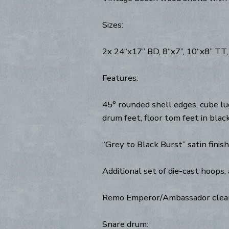
Sizes:
2x 24“x17” BD, 8“x7”, 10“x8” TT,
Features:
45° rounded shell edges, cube lu
drum feet, floor tom feet in black
“Grey to Black Burst” satin finish,
Additional set of die-cast hoops
Remo Emperor/Ambassador clear 
Snare drum: