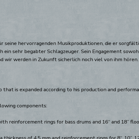
ür seine hervorragenden Musikproduktionen, die er sorgfäl
ch ein sehr begabter Schlagzeuger. Sein Engagement sowohl 
und wir werden in Zukunft sicherlich noch viel von ihm hören.
p that is expanded according to his production and perform
ollowing components:
th reinforcement rings for bass drums and 16“ and 18” flo
 thickness of 4.5 mm and reinforcement rings for 8“, 10”, 1