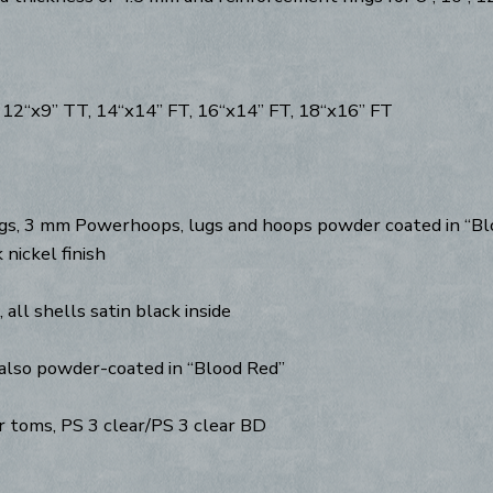
 12“x9” TT, 14“x14” FT, 16“x14” FT, 18“x16” FT
gs, 3 mm Powerhoops, lugs and hoops powder coated in “Bloo
 nickel finish
 all shells satin black inside
, also powder-coated in “Blood Red”
toms, PS 3 clear/PS 3 clear BD