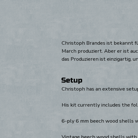
Christoph Brandes ist bekannt f
March produziert. Aber er ist au
das Produzieren ist einzigartig, 
Setup
Christoph has an extensive setu
His kit currently includes the f
6-ply 6 mm beech wood shells wi
Vintage beech wood shells with a