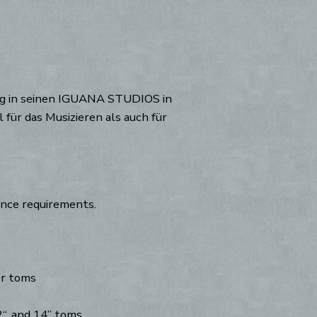
tig in seinen IGUANA STUDIOS in
für das Musizieren als auch für
ance requirements.
or toms
2“, and 14” toms